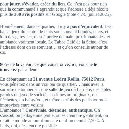
pour
jouer, s’évader, créer du lien
. Ce n’est pas pour rien
que la communauté s’agrandit et que l’adresse a déjà récolté
plus de
300 avis positifs
sur Google (note 4,7/5, juillet 2025).
Honnêtement, dans le quartier, il n’y a
pas d’équivalent
. Les
bars à jeux du centre de Paris sont souvent bondés, chers, et
loin des gares. Ici, c’est à portée de main, prix imbattables, et
ambiance vraiment locale. Le Tabac Café de la Seine, c’est
l’adresse dont on se souvient… et qu’on conseille autour de
soi.
80 % de la valeur : ce que vous trouvez ici, vous ne le
trouverez pas ailleurs
En débarquant au
21 avenue Ledru Rollin, 75012 Paris
,
vous pénétrez dans un vrai bar de quartier… mais avec la
surprise de tomber sur une
salle de jeux
à l’arrière, des tables
garnies de jeux de société classiques ou originaux, des
fléchettes, un baby-foot, et même parfois des petits tournois
improvisés entre voisins.
L’ambiance ?
Conviviale, détendue, authentique
. On
s’assoit, on partage une partie, on se chambre gentiment, on
refait le monde autour d’un café ou d’un demi à 2,50 €. À
Paris, oui, c’est encore possible.