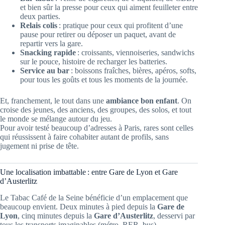
et bien sûr la presse pour ceux qui aiment feuilleter entre
deux parties.
Relais colis
: pratique pour ceux qui profitent d’une
pause pour retirer ou déposer un paquet, avant de
repartir vers la gare.
Snacking rapide
: croissants, viennoiseries, sandwichs
sur le pouce, histoire de recharger les batteries.
Service au bar
: boissons fraîches, bières, apéros, softs,
pour tous les goûts et tous les moments de la journée.
Et, franchement, le tout dans une
ambiance bon enfant
. On
croise des jeunes, des anciens, des groupes, des solos, et tout
le monde se mélange autour du jeu.
Pour avoir testé beaucoup d’adresses à Paris, rares sont celles
qui réussissent à faire cohabiter autant de profils, sans
jugement ni prise de tête.
Une localisation imbattable : entre Gare de Lyon et Gare
d’Austerlitz
Le Tabac Café de la Seine bénéficie d’un emplacement que
beaucoup envient. Deux minutes à pied depuis la
Gare de
Lyon
, cinq minutes depuis la
Gare d’Austerlitz
, desservi par
tous les transports imaginables (métro, RER, bus).