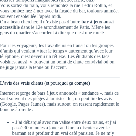
Vous sortez du train, vous remontez la rue Ledru Rollin, et
vous tombez nez à nez avec la façade du bar, toujours animée,
souvent ensoleillée l’après-midi.
On a beau chercher, il n’existe pas d’autre
bar à jeux aussi
accessible
dans le 12e arrondissement de Paris. Même les
gens du quartier s’accordent à dire que c’est une rareté.
Pour les voyageurs, les travailleurs en transit ou les groupes
d’amis qui veulent « tuer le temps » autrement qu’avec leur
téléphone, c’est devenu un réflexe. Les étudiants des facs
voisines, aussi, y trouvent un point de chute convivial où on
ne juge jamais la tenue ou l’accent.
L’avis des vrais clients (et pourquoi ça compte)
Internet regorge de bars à jeux annoncés « tendance », mais ce
sont souvent des pièges à touristes. Ici, on peut lire les avis
(Google, Pages Jaunes), mais surtout, on ressent rapidement le
bouche-à-oreille :
« J’ai débarqué avec ma valise entre deux trains, et j’ai
passé 30 minutes à jouer au Uno, à discuter avec le
barman et à profiter d’un vrai café parisien. Je ne m’y