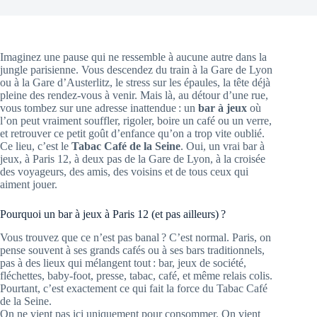
Imaginez une pause qui ne ressemble à aucune autre dans la
jungle parisienne. Vous descendez du train à la Gare de Lyon
ou à la Gare d’Austerlitz, le stress sur les épaules, la tête déjà
pleine des rendez-vous à venir. Mais là, au détour d’une rue,
vous tombez sur une adresse inattendue : un
bar à jeux
où
l’on peut vraiment souffler, rigoler, boire un café ou un verre,
et retrouver ce petit goût d’enfance qu’on a trop vite oublié.
Ce lieu, c’est le
Tabac Café de la Seine
. Oui, un vrai bar à
jeux, à Paris 12, à deux pas de la Gare de Lyon, à la croisée
des voyageurs, des amis, des voisins et de tous ceux qui
aiment jouer.
Pourquoi un bar à jeux à Paris 12 (et pas ailleurs) ?
Vous trouvez que ce n’est pas banal ? C’est normal. Paris, on
pense souvent à ses grands cafés ou à ses bars traditionnels,
pas à des lieux qui mélangent tout : bar, jeux de société,
fléchettes, baby-foot, presse, tabac, café, et même relais colis.
Pourtant, c’est exactement ce qui fait la force du Tabac Café
de la Seine.
On ne vient pas ici uniquement pour consommer. On vient