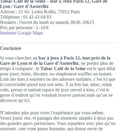
Tabac Café de la Seine – Bar à Jeux Paris 12, Gare de
Lyon / Gare d’Austerlitz
Adresse : 21 Av. Ledru Rollin, 75012 Paris
Téléphone : 01 43 43 04 83
Horaires : Ouvert du lundi au samedi, 8h30–20h15
Prix par personne : 1–10 €
Itinéraire Google Maps
Conclusion
Si vous cherchez un
bar à jeux à Paris 12, tout près de la
Gare de Lyon et de la Gare d’Austerlitz
, ne perdez plus de
temps à comparer : le
Tabac Café de la Seine
est le spot idéal
pour jouer, boire, discuter, ou simplement souffler un instant.
Loin des bars à touristes ou des adresses surfaites, c’est ici que
la convivialité prend tout son sens. À la fois bar, tabac, relais
colis, presse et surtout espace de jeux ouvert à tous, c’est le
genre d’endroit qu’on voudrait trouver partout mais qu’on ne
découvre qu’ici.
N’attendez plus pour vivre l’expérience par vous-même.
Venez jouer, rire, et partager des moments simples à deux pas
des grandes gares parisiennes. Vous repartirez avec plus qu’un
souvenir : une vraie pause humaine, qui donne envie de