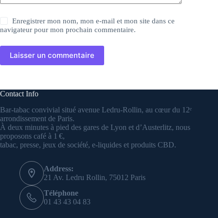
Enregistrer mon nom, mon e-mail et mon site dans ce
navigateur pour mon prochain commentaire.
Laisser un commentaire
Contact Info
Bar-tabac convivial situé avenue Ledru-Rollin, au cœur du 12ᵉ
arrondissement de Paris.
À deux minutes à pied des gares de Lyon et d’Austerlitz, nous
proposons café à 1 €,
tabac, presse, jeux de société, e-liquides et produits CBD.
Address:
21 Av. Ledru Rollin, 75012 Paris
Téléphone
01 43 43 04 83